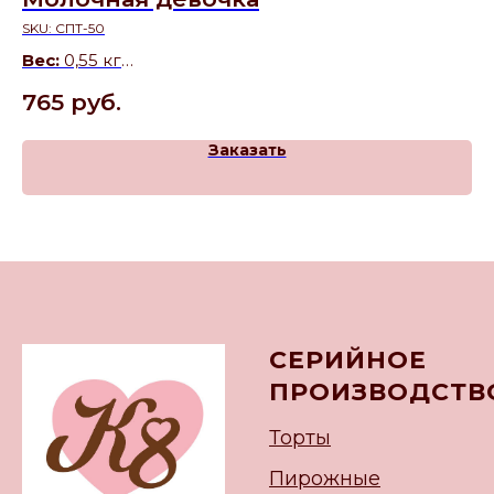
SKU:
СПТ-50
SK
Вес:
0,55 кг
Ве
Состав:
Нежный торт с бисквитом на сгущенном
Со
765
руб.
9
молоке и воздушным пломбирным кремом.
пр
же
Заказать
СЕРИЙНОЕ
ПРОИЗВОДСТВ
Торты
Пирожные