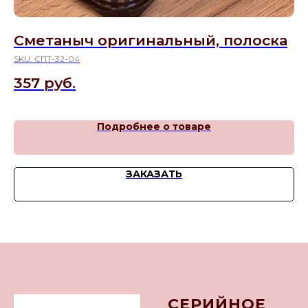
Сметаныч оригинальный, полоска
Б
SKU:
СПТ-32-04
SK
357
руб.
6
Подробнее о товаре
ЗАКАЗАТЬ
СЕРИЙНОЕ