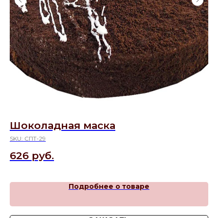
Шоколадная маска
Т
SKU:
СПТ-29
SK
626
руб.
8
Подробнее о товаре