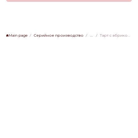
Main page
Серийное производство
...
Тарт с абрикосом в сметанной заливке