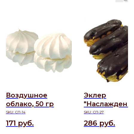
Воздушное
Эклер
облако, 50 гр
"Наслаждение
60 гр
SKU:
СП-14
SKU:
СП-27
171
руб.
286
руб.