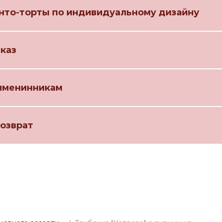
нто-торты по индивидуальному дизайну
аказ
именинникам
возврат