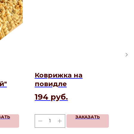
Коврижка на
Би
й"
повидле
1 
194
руб.
ЗАТЬ
ЗАКАЗАТЬ