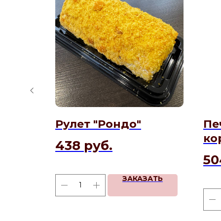
в
Рулет "Рондо"
Пе
ивке
ко
438
руб.
50
ЗАКАЗАТЬ
АТЬ