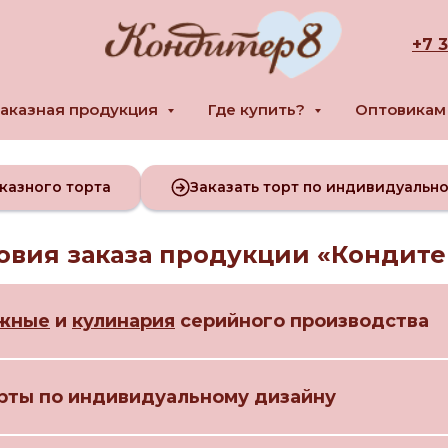
+
7 
аказная продукция
Где купить?
Оптовика
казного торта
Заказать торт по индивидуальн
овия заказа продукции «Кондите
жные
и
кулинария
серийного производства
рты по индивидуальному дизайну