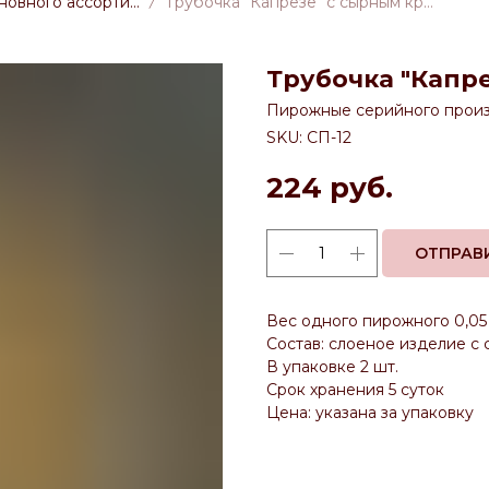
Пирожные из основного ассортимента
Трубочка "Капрезе" с сырным кремом, 50 гр
Трубочка "Капре
Пирожные серийного произ
SKU:
СП-12
224
руб.
ОТПРАВ
Вес одного пирожного 0,05
Состав: слоеное изделие с
В упаковке 2 шт.
Срок хранения 5 суток
Цена: указана за упаковку