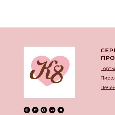
СЕР
ПРО
Торты
Пиро
Печен