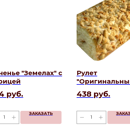
ченье "Земелах" с
Рулет
рицей
"Оригинальны
4
руб.
438
руб.
ЗАКАЗАТЬ
ЗАКА