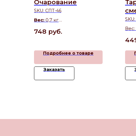
Очарование
Та
см
SKU:
СПТ-46
SKU
Вес:
0,7 кг
Состав:
Суфле, медовые коржи
Вес:
748
руб.
(оформление может меняться)
, крем-
44
ви,
е
Подробнее о товаре
Заказать