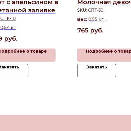
рт с апельсином в
Молочная дево
етанной заливке
SKU:
СПТ-50
:
СПК-10
Вес:
0,55 кг
Состав:
Нежный торт 
 0,54 кг
765
руб.
бисквитом на сгущен
9
руб.
молоке и воздушным
пломбирным кремом.
Подробнее о товаре
Подробнее о това
Заказать
Заказать