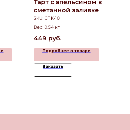
Тарт с апельсином в
Кр
сметанной заливке
по
SKU:
СПК-10
SKU
и и
Вес: 0,54 кг
Вес
ёной
Сос
449
руб.
51
кор
сыр
ре
Подробнее о товаре
Заказать