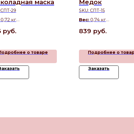
коладная маска
Медок
:
СПТ-29
SKU:
СПТ-15
:
0,72 кг
Вес:
0,74 кг
тав:
Белый бисквит,
Состав:
медовые корж
6
руб.
839
руб.
очный крем, крупка и
взбитые сливки с вар
оладный крем
сгущёнкой.
Подробнее о товаре
Подробнее о това
Заказать
Заказать