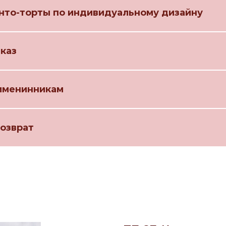
нто-торты по индивидуальному дизайну
аказ
именинникам
возврат