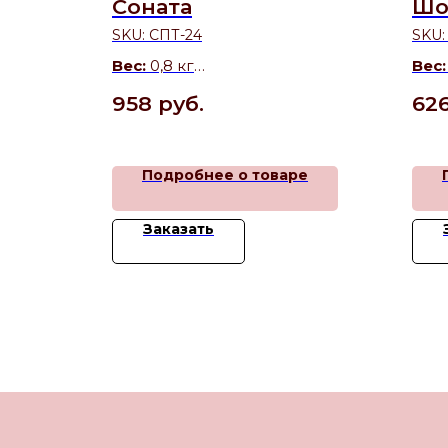
рдце)
Соната
Шо
SKU:
СПТ-24
SKU
ся)
Вес:
0,8 кг
Вес
ые коржи
Состав:
Бисквит с какао, безе,
Сос
958
руб.
62
масляный крем с варёным
слив
сгущённым молоком, грецкий
шок
орех, чернослив
е
Подробнее о товаре
Заказать