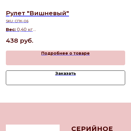
Рулет "Вишневый"
О
SKU:
СПК-06
SK
Вес:
0,40 кг
Ве
Состав:
нежный шоколадный бисквит, пропитан
Со
438
руб.
7
сахарным сиропом, начинка из сметанного крема
(о
с вишней
Подробнее о товаре
Заказать
СЕРИЙНОЕ