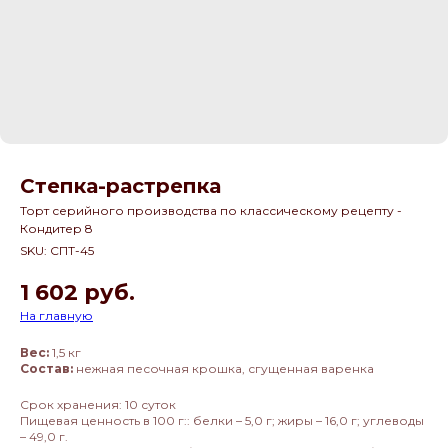
Степка-растрепка
Торт серийного производства по классическому рецепту -
Кондитер 8
SKU:
СПТ-45
1 602
руб.
На главную
Вес:
1,5 кг
Состав:
нежная песочная крошка, сгущенная варенка
Срок хранения: 10 суток
Пищевая ценность в 100 г:: белки – 5,0 г; жиры – 16,0 г; углеводы
– 49,0 г.