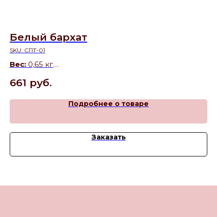
Белый бархат
Ш
SKU:
СПТ-01
SK
Вес:
0,65 кг
Ве
Состав:
Белый бисквит, крем с творожным
Со
661
руб.
6
вкусом, сливки
шо
Подробнее о товаре
Заказать