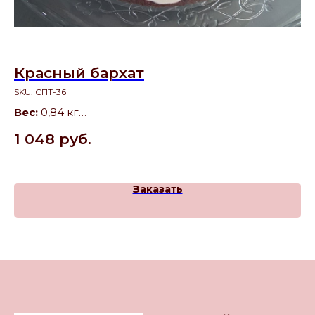
Красный бархат
Т
з
SKU:
СПТ-36
Вес:
0,84 кг
SK
Состав:
сочные бархатистые коржи с воздушным
Ве
1 048
руб.
сливочно-сырным кремом
4
Заказать